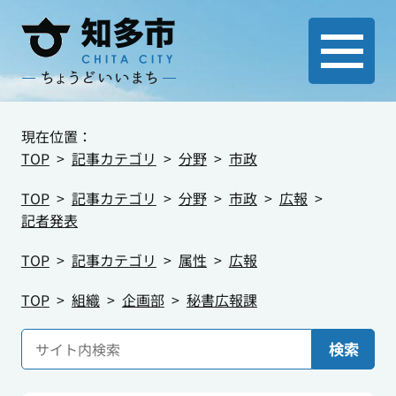
現在位置：
TOP
記事カテゴリ
分野
市政
TOP
記事カテゴリ
分野
市政
広報
記者発表
TOP
記事カテゴリ
属性
広報
TOP
組織
企画部
秘書広報課
検索