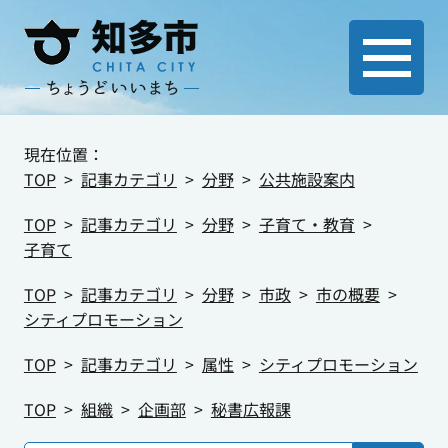
現在位置：
TOP
記事カテゴリ
分野
公共施設案内
TOP
記事カテゴリ
分野
子育て・教育
子育て
TOP
記事カテゴリ
分野
市政
市の概要
シティプロモーション
TOP
記事カテゴリ
属性
シティプロモーション
TOP
組織
企画部
秘書広報課