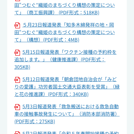
田“つむぐ″織姫のまちづくり構想の策定につい
て」（商工振興課） (PDF形式：518KB)
５月23日報道発表「知多木綿発祥の地・岡
田“つむぐ″織姫のまちづくり構想の策定につい
て」（構想）(PDF形式：4MB)
5月15日報道発表「ワクチン接種の予約枠を
追加します。」（健康推進課）(PDF形式：
305KB)
5月12日報道発表「朝倉団地自治会が「みど
りの愛護」功労者国土交通大臣表彰を受賞」（緑
と花の推進課）(PDF形式：340KB)
5月3日報道発表「救急搬送における救急自動
車の接触事故発生について」（消防本部消防署）
(PDF形式：275KB)
5月2日報道発表「令和５年春開始接種の予約