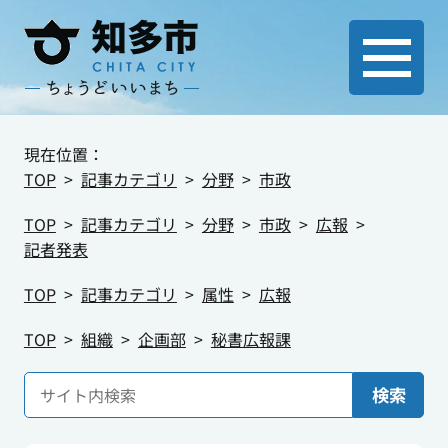
現在位置：
TOP
記事カテゴリ
分野
市政
TOP
記事カテゴリ
分野
市政
広報
記者発表
TOP
記事カテゴリ
属性
広報
TOP
組織
企画部
秘書広報課
検索