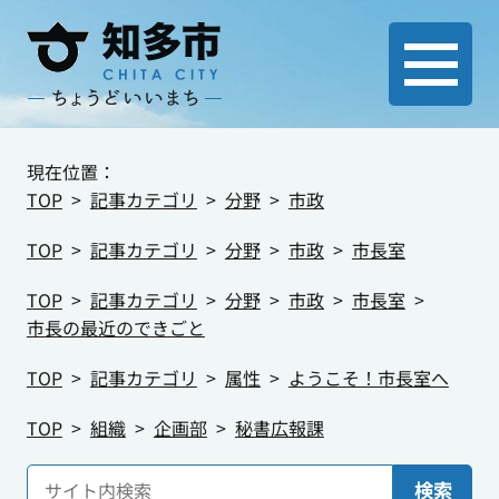
現在位置：
TOP
記事カテゴリ
分野
市政
TOP
記事カテゴリ
分野
市政
市長室
TOP
記事カテゴリ
分野
市政
市長室
市長の最近のできごと
TOP
記事カテゴリ
属性
ようこそ！市長室へ
TOP
組織
企画部
秘書広報課
検索