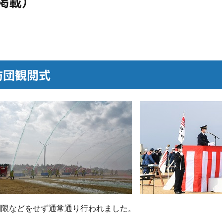
掲載）
防団観閲式
制限などをせず通常通り行われました。