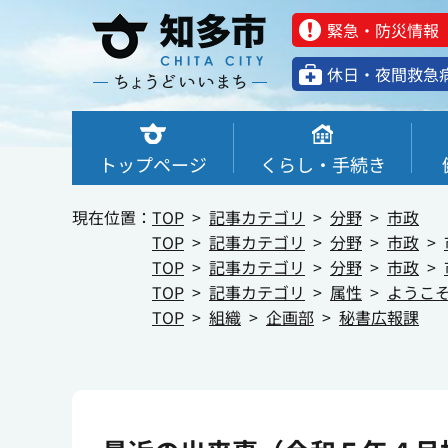
緊急・防災情報
休⽇・夜間救急
トップページ
くらし・手続き
現在位置：
TOP
記事カテゴリ
分野
市政
TOP
記事カテゴリ
分野
市政
TOP
記事カテゴリ
分野
市政
TOP
記事カテゴリ
属性
ようこ
TOP
組織
企画部
秘書広報課