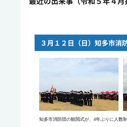
最近の出来事（令和５年４月
３月１２日（日）知多市消
知多市消防団の観閲式が、4年ぶりに人数