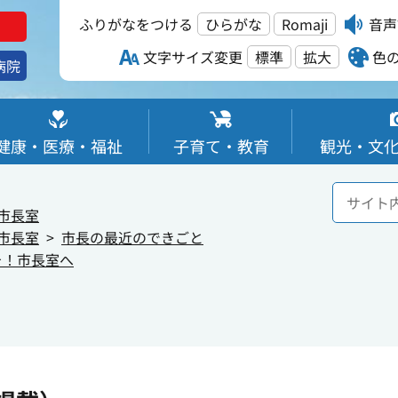
ふりがなをつける
ひらがな
Romaji
音声
文字サイズ変更
標準
拡大
色
病院
健康・医療・福祉
子育て・教育
観光・文
市長室
市長室
市長の最近のできごと
そ！市長室へ