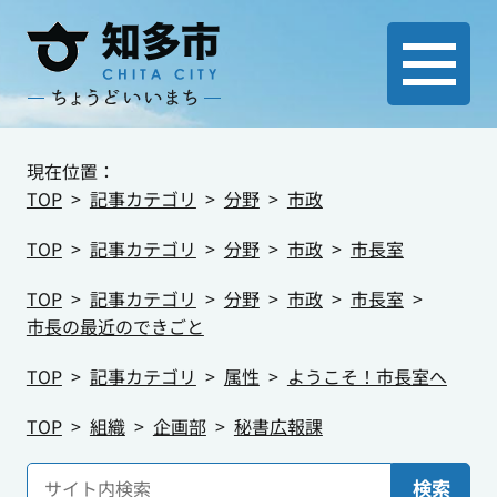
現在位置：
TOP
記事カテゴリ
分野
市政
TOP
記事カテゴリ
分野
市政
市長室
TOP
記事カテゴリ
分野
市政
市長室
市長の最近のできごと
TOP
記事カテゴリ
属性
ようこそ！市長室へ
TOP
組織
企画部
秘書広報課
検索