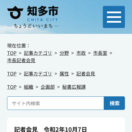
現在位置：
TOP
記事カテゴリ
分野
市政
市長室
市長記者会見
TOP
記事カテゴリ
属性
記者会見
TOP
組織
企画部
秘書広報課
検索
記者会見 令和2年10月7日