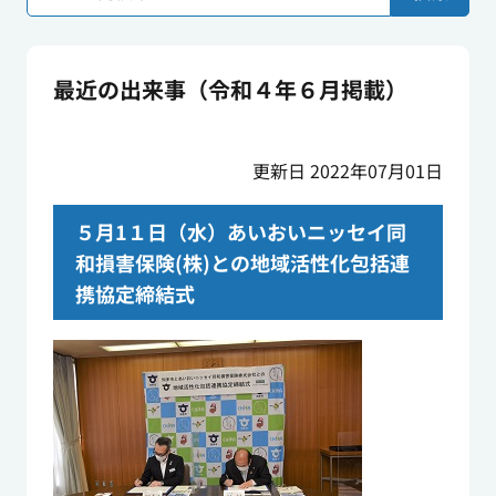
最近の出来事（令和４年６月掲載）
更新日 2022年07月01日
５月
1１
日（水）あいおいニッセイ同
和損害保険
(
株
)
との地域活性化包括連
携協定締結式