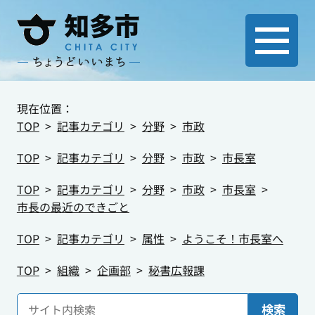
現在位置：
TOP
記事カテゴリ
分野
市政
TOP
記事カテゴリ
分野
市政
市長室
TOP
記事カテゴリ
分野
市政
市長室
市長の最近のできごと
TOP
記事カテゴリ
属性
ようこそ！市長室へ
TOP
組織
企画部
秘書広報課
検索