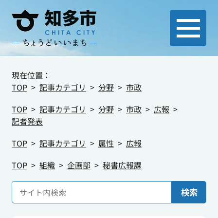
現在位置：
TOP
記事カテゴリ
分野
市政
TOP
記事カテゴリ
分野
市政
広報
記者発表
TOP
記事カテゴリ
属性
広報
TOP
組織
企画部
秘書広報課
検索