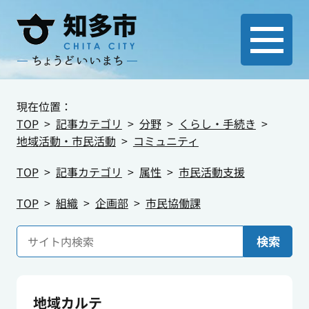
現在位置：
TOP
記事カテゴリ
分野
くらし・手続き
地域活動・市民活動
コミュニティ
TOP
記事カテゴリ
属性
市民活動支援
TOP
組織
企画部
市民協働課
検索
地域カルテ