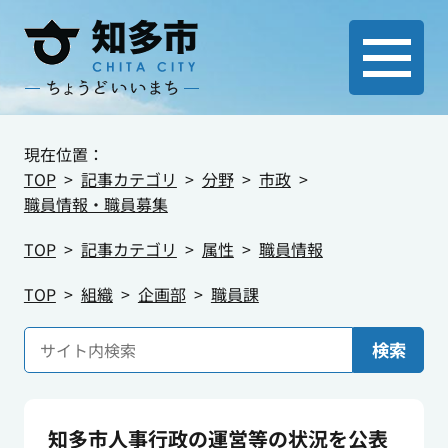
現在位置：
TOP
記事カテゴリ
分野
市政
職員情報・職員募集
TOP
記事カテゴリ
属性
職員情報
TOP
組織
企画部
職員課
検索
知多市人事行政の運営等の状況を公表