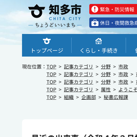
緊急・防災情報
休⽇・夜間救急
トップページ
くらし・手続き
現在位置：
TOP
記事カテゴリ
分野
市政
TOP
記事カテゴリ
分野
市政
TOP
記事カテゴリ
分野
市政
TOP
記事カテゴリ
属性
ようこ
TOP
組織
企画部
秘書広報課