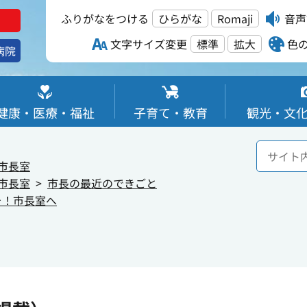
ふりがなをつける
ひらがな
Romaji
音声
文字サイズ変更
標準
拡大
色
病院
健康・医療・福祉
子育て・教育
観光・文
市長室
市長室
市長の最近のできごと
そ！市長室へ