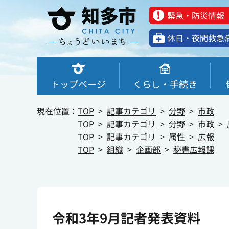
緊急・防災情報
休⽇・夜間救急
トップページ
くらし・手続き
現在位置：
TOP
記事カテゴリ
分野
市政
TOP
記事カテゴリ
分野
市政
TOP
記事カテゴリ
属性
広報
TOP
組織
企画部
秘書広報課
令和3年9月記者発表資料