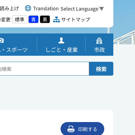
読み上げ
Translation
Select Language
▼
の変更
標準
青
黒
サイトマップ
化・スポーツ
しごと・産業
市政
検索
印刷する