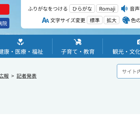
ふりがなをつける
ひらがな
Romaji
音声
文字サイズ変更
標準
拡大
色
病院
健康・医療・福祉
子育て・教育
観光・文
広報
記者発表