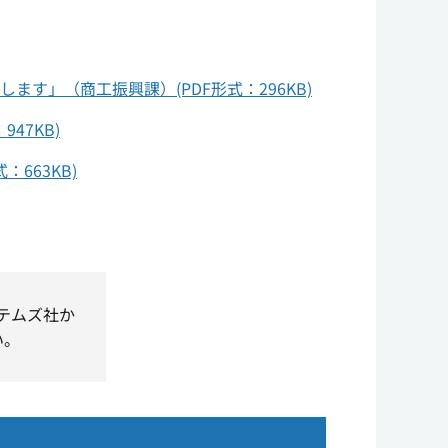
す」（商工振興課）(PDF形式：296KB)
47KB)
663KB)
ステムズ社か
い。