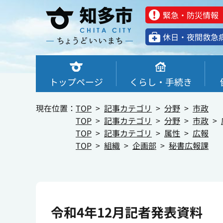
緊急・防災情報
休⽇・夜間救急
トップページ
くらし・手続き
現在位置：
TOP
記事カテゴリ
分野
市政
TOP
記事カテゴリ
分野
市政
TOP
記事カテゴリ
属性
広報
TOP
組織
企画部
秘書広報課
令和4年12月記者発表資料