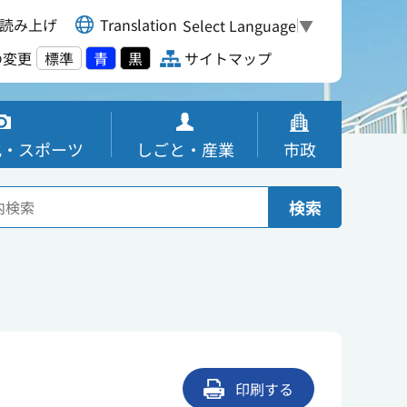
読み上げ
Translation
Select Language
▼
の変更
標準
青
黒
サイトマップ
化・スポーツ
しごと・産業
市政
検索
印刷する