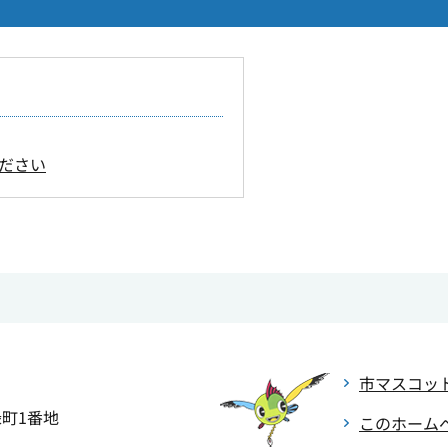
ださい
市マスコッ
緑町1番地
このホーム