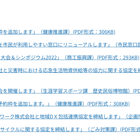
を追加します」（健康推進課）(PDF形式：306KB)
を市民が利用しやすい窓口にリニューアルします」（市民窓口課）(
会＆シンポジウム2022」（商工振興課）(PDF形式：293KB)
会社と災害時における応急生活物資供給等の協力に関する協定を締
会を開催します」（生涯学習スポーツ課 歴史民俗博物館）(PDF形
約枠を追加します。」（健康推進課）(PDF形式：308KB)
ワーク株式会社と地域DＸ包括連携協定を締結します」（企画情報課
サイクルに関する協定を締結します」（ごみ対策課）(PDF形式：