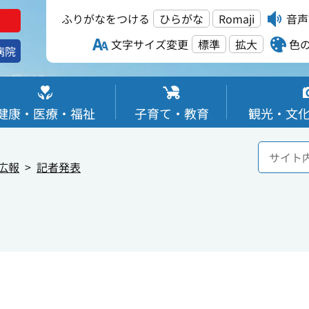
ふりがなをつける
ひらがな
Romaji
音声
文字サイズ変更
標準
拡大
色
病院
健康・医療・福祉
子育て・教育
観光・文
広報
記者発表