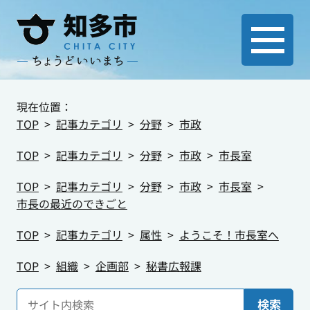
現在位置：
TOP
記事カテゴリ
分野
市政
TOP
記事カテゴリ
分野
市政
市長室
TOP
記事カテゴリ
分野
市政
市長室
市長の最近のできごと
TOP
記事カテゴリ
属性
ようこそ！市長室へ
TOP
組織
企画部
秘書広報課
検索