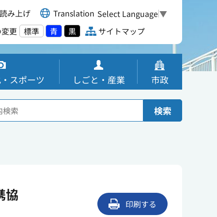
読み上げ
Translation
Select Language
▼
の変更
標準
青
黒
サイトマップ
化・スポーツ
しごと・産業
市政
検索
携協
印刷する