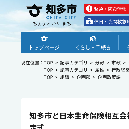
緊急・防災情報
休⽇・夜間救急
トップページ
くらし・手続き
現在位置：
TOP
記事カテゴリ
分野
市政
TOP
記事カテゴリ
属性
行政経
TOP
組織
企画部
企画政策課
知多市と日本生命保険相互会
定式