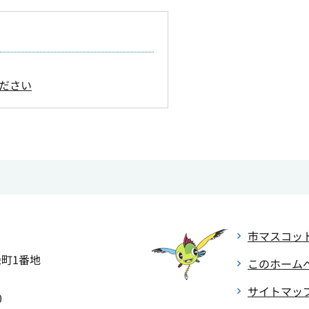
ださい
市マスコッ
緑町1番地
このホーム
サイトマッ
0