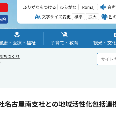
ふりがなをつける
ひらがな
Romaji
音声
文字サイズ変更
標準
拡大
色
病院
健康・医療・福祉
子育て・教育
観光・文
まちづくり
営
社名古屋南支社との地域活性化包括連