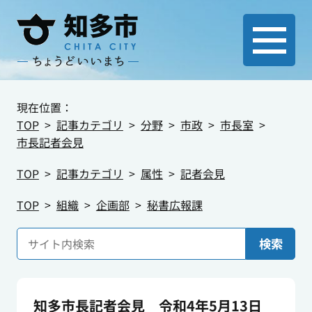
現在位置：
TOP
記事カテゴリ
分野
市政
市長室
市長記者会見
TOP
記事カテゴリ
属性
記者会見
TOP
組織
企画部
秘書広報課
検索
知多市長記者会見 令和4年5月13日