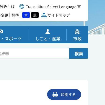
読み上げ
Translation
Select Language
▼
の変更
標準
青
黒
サイトマップ
化・スポーツ
しごと・産業
市政
検索
印刷する