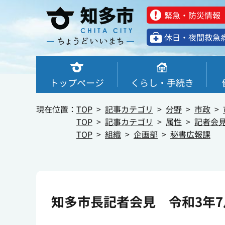
緊急・防災情報
休⽇・夜間救急
トップページ
くらし・手続き
現在位置：
TOP
記事カテゴリ
分野
市政
TOP
記事カテゴリ
属性
記者会
TOP
組織
企画部
秘書広報課
知多市長記者会見 令和3年7