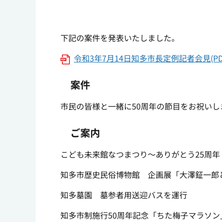
下記の案件を発表いたしました。
令和3年7月14日知多市長定例記者会見(PD
案件
市民の皆様と一緒に50周年の節目をお祝いし
ご案内
こども未来館なつまつり～ありがとう25周
知多市歴史民俗博物館 企画展「大澤鉦一郎
知多墓園 墓参者用送迎バスを運行
知多市制施行50周年記念「ちた梅子マラソン