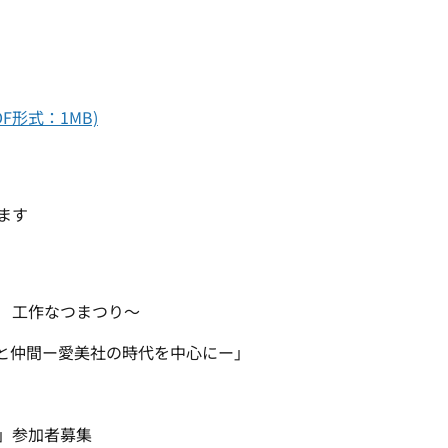
F形式：1MB)
ます
年 工作なつまつり～
と仲間ー愛美社の時代を中心にー」
」参加者募集