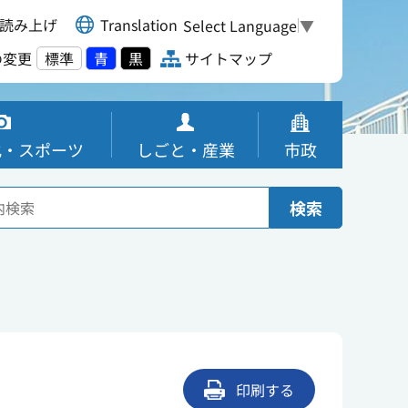
読み上げ
Translation
Select Language
▼
の変更
標準
青
黒
サイトマップ
化・スポーツ
しごと・産業
市政
検索
印刷する