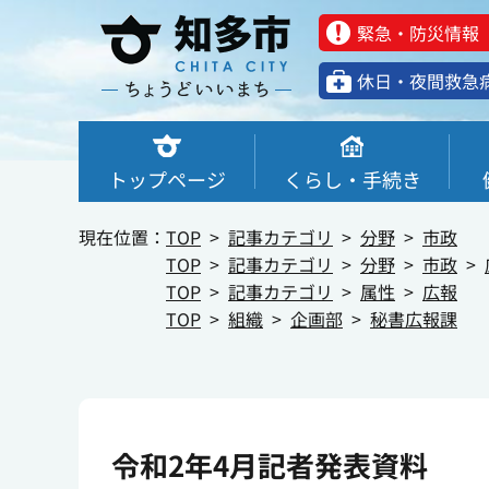
緊急・防災情報
休⽇・夜間救急
トップページ
くらし・手続き
現在位置：
TOP
記事カテゴリ
分野
市政
TOP
記事カテゴリ
分野
市政
TOP
記事カテゴリ
属性
広報
TOP
組織
企画部
秘書広報課
令和2年4月記者発表資料