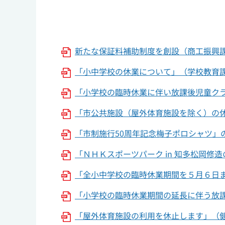
新たな保証料補助制度を創設（商工振興課）(P
「小中学校の休業について」（学校教育課
「小学校の臨時休業に伴い放課後児童ク
「市公共施設（屋外体育施設を除く）の
「市制施行50周年記念梅子ポロシャツ」の販
「ＮＨＫスポーツパーク in 知多松岡修造の
「全小中学校の臨時休業期間を５月６日ま
「小学校の臨時休業期間の延長に伴う放
「屋外体育施設の利用を休止します」（健