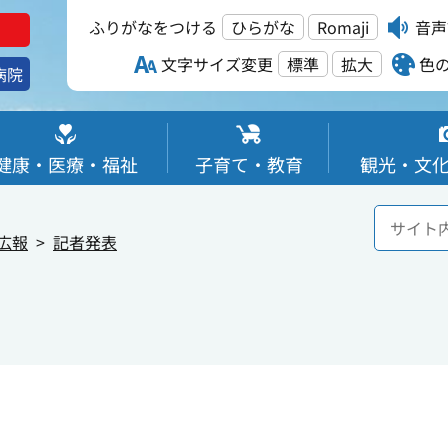
ふりがなをつける
ひらがな
Romaji
音声
文字サイズ変更
標準
拡大
色
病院
健康・医療・福祉
子育て・教育
観光・文
広報
記者発表