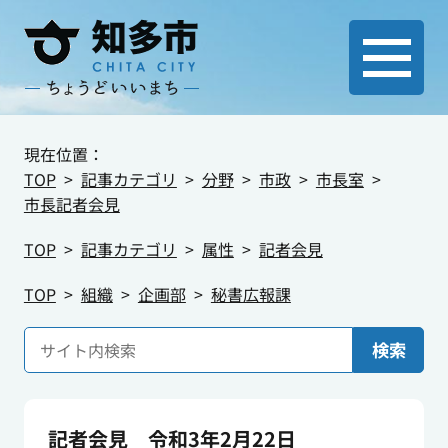
現在位置：
TOP
記事カテゴリ
分野
市政
市長室
市長記者会見
TOP
記事カテゴリ
属性
記者会見
TOP
組織
企画部
秘書広報課
検索
記者会見 令和3年2月22日