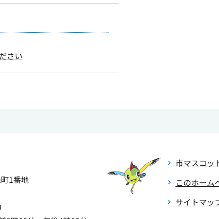
ださい
市マスコッ
緑町1番地
このホーム
サイトマッ
0