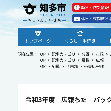
緊急・防災情報
休⽇・夜間救急
トップページ
くらし・手続き
現在位置：
TOP
記事カテゴリ
分野
市政
TOP
記事カテゴリ
属性
広報
TOP
組織
企画部
秘書広報課
令和3年度 広報ちた バッ