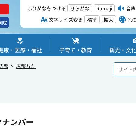
ふりがなをつける
ひらがな
Romaji
音声
文字サイズ変更
標準
拡大
色
病院
健康・医療・福祉
子育て・教育
観光・文
広報
広報ちた
クナンバー