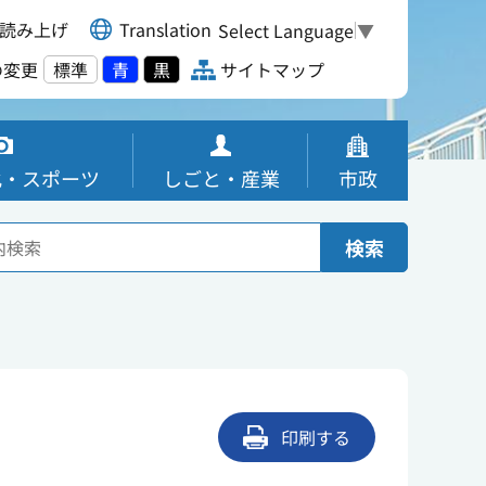
読み上げ
Translation
Select Language
▼
の変更
標準
青
黒
サイトマップ
化・スポーツ
しごと・産業
市政
検索
印刷する