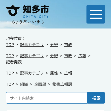
現在位置：
TOP
記事カテゴリ
分野
市政
TOP
記事カテゴリ
分野
市政
広報
記者発表
TOP
記事カテゴリ
属性
広報
TOP
組織
企画部
秘書広報課
検索