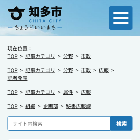
現在位置：
TOP
記事カテゴリ
分野
市政
TOP
記事カテゴリ
分野
市政
広報
記者発表
TOP
記事カテゴリ
属性
広報
TOP
組織
企画部
秘書広報課
検索