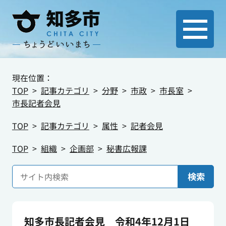
現在位置：
TOP
記事カテゴリ
分野
市政
市長室
市長記者会見
TOP
記事カテゴリ
属性
記者会見
TOP
組織
企画部
秘書広報課
検索
知多市長記者会見 令和4年12月1日