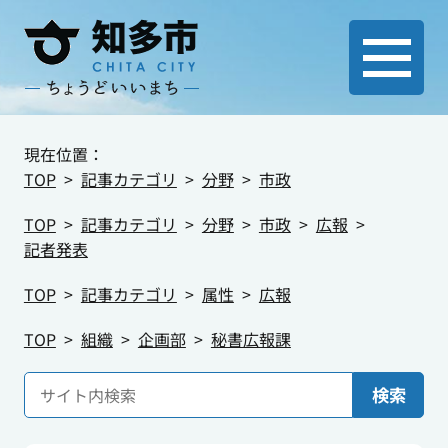
現在位置：
TOP
記事カテゴリ
分野
市政
TOP
記事カテゴリ
分野
市政
広報
記者発表
TOP
記事カテゴリ
属性
広報
TOP
組織
企画部
秘書広報課
検索