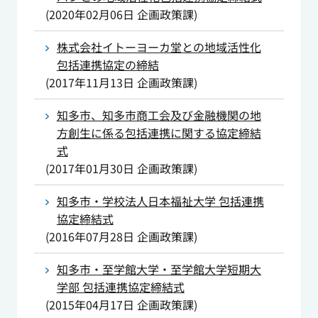
(
2020年02月06日
企画政策課
)
株式会社イトーヨーカ堂との地域活性化
包括連携協定の締結
(
2017年11月13日
企画政策課
)
知多市、知多市商工会及び金融機関の地
方創生に係る包括連携に関する協定締結
式
(
2017年01月30日
企画政策課
)
知多市・学校法人日本福祉大学 包括連携
協定締結式
(
2016年07月28日
企画政策課
)
知多市・至学館大学・至学館大学短期大
学部 包括連携協定締結式
(
2015年04月17日
企画政策課
)