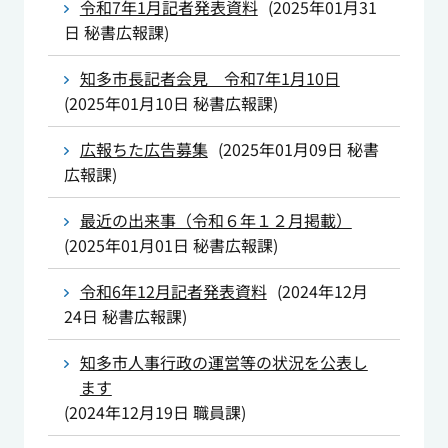
令和7年1月記者発表資料
(
2025年01月31
日
秘書広報課
)
知多市長記者会見 令和7年1月10日
(
2025年01月10日
秘書広報課
)
広報ちた広告募集
(
2025年01月09日
秘書
広報課
)
最近の出来事（令和６年１２月掲載）
(
2025年01月01日
秘書広報課
)
令和6年12月記者発表資料
(
2024年12月
24日
秘書広報課
)
知多市人事行政の運営等の状況を公表し
ます
(
2024年12月19日
職員課
)