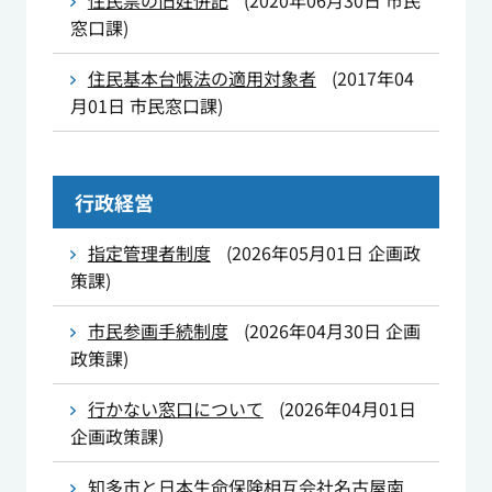
住民票の旧姓併記
(
2020年06月30日
市民
窓口課
)
住民基本台帳法の適用対象者
(
2017年04
月01日
市民窓口課
)
行政経営
指定管理者制度
(
2026年05月01日
企画政
策課
)
市民参画手続制度
(
2026年04月30日
企画
政策課
)
行かない窓口について
(
2026年04月01日
企画政策課
)
知多市と日本生命保険相互会社名古屋南