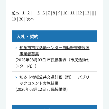
前へ
|
1
|
2
|
||
|
5
|
6
|
7
|
8
|
9
|
10
|
11
|
12
|
13
|
||
|
19
|
20
|
次へ
入札・契約
知多市市民活動センター自動販売機設置
事業者募集
(
2026年08月03日
市民協働課（市民活動セ
ンター内）
)
知多市地域公共交通計画（案） パブリ
ックコメント実施結果
(
2026年03月12日
市民協働課
)