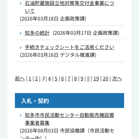
石油貯蔵施設立地対策等交付金事業につ
いて
(
2026年03月18日
企画政策課
)
知多の統計
(
2026年03月17日
企画政策課
)
手続きチェックシートをご活用ください
(
2026年03月16日
デジタル推進課
)
前へ
|
1
|
2
|
3
|
4
|
5
|
6
|
7
|
8
|
9
|
||
|
19
|
20
|
次へ
入札・契約
知多市市民活動センター自動販売機設置
事業者募集
(
2026年08月03日
市民協働課（市民活動セ
ンター内）
)