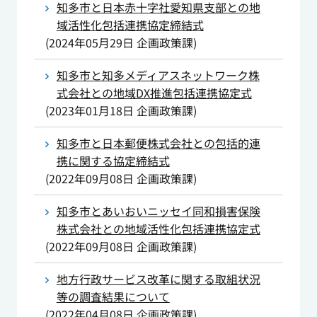
知多市と日本赤十字社愛知県支部との地
域活性化包括連携協定締結式
(
2024年05月29日
企画政策課
)
知多市と知多メディアスネットワーク株
式会社との地域DX推進包括連携協定式
(
2023年01月18日
企画政策課
)
知多市と日本郵便株式会社との包括的連
携に関する協定締結式
(
2022年09月08日
企画政策課
)
知多市とあいおいニッセイ同和損害保険
株式会社との地域活性化包括連携協定式
(
2022年09月08日
企画政策課
)
地方行政サービス改革に関する取組状況
等の調査結果について
(
2022年04月08日
企画政策課
)