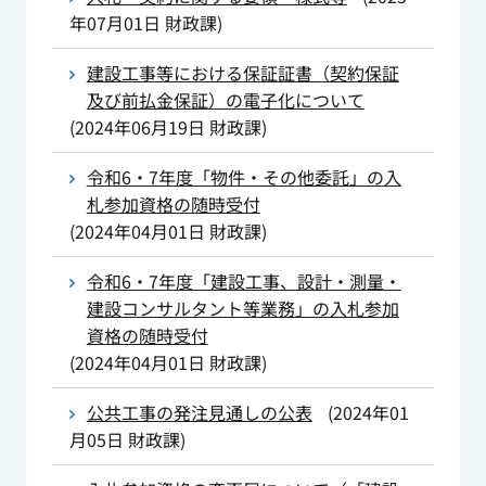
年07月01日
財政課
)
建設工事等における保証証書（契約保証
及び前払金保証）の電子化について
(
2024年06月19日
財政課
)
令和6・7年度「物件・その他委託」の入
札参加資格の随時受付
(
2024年04月01日
財政課
)
令和6・7年度「建設工事、設計・測量・
建設コンサルタント等業務」の入札参加
資格の随時受付
(
2024年04月01日
財政課
)
公共工事の発注見通しの公表
(
2024年01
月05日
財政課
)