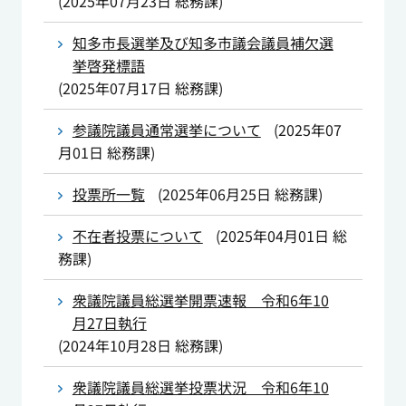
(
2025年07月23日
総務課
)
知多市長選挙及び知多市議会議員補欠選
挙啓発標語
(
2025年07月17日
総務課
)
参議院議員通常選挙について
(
2025年07
月01日
総務課
)
投票所一覧
(
2025年06月25日
総務課
)
不在者投票について
(
2025年04月01日
総
務課
)
衆議院議員総選挙開票速報 令和6年10
月27日執行
(
2024年10月28日
総務課
)
衆議院議員総選挙投票状況 令和6年10