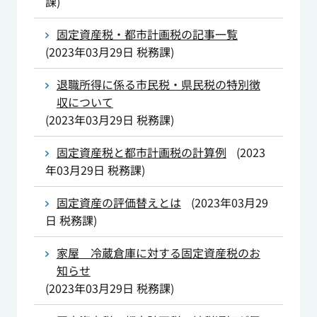
課
)
固定資産税・都市計画税の記事一覧
(
2023年03月29日
税務課
)
退職所得に係る市民税・県民税の特別徴
収について
(
2023年03月29日
税務課
)
固定資産税と都市計画税の計算例
(
2023
年03月29日
税務課
)
固定資産の評価替えとは
(
2023年03月29
日
税務課
)
家屋 冷蔵倉庫に対する固定資産税のお
知らせ
(
2023年03月29日
税務課
)