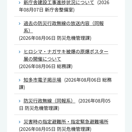
新庁舎建設工事進捗状況について
(
2026
年08月07日
新庁舎整備室
)
過去の防災行政無線の放送内容（同報
系）
(
2026年08月06日
防災危機管理課
)
ヒロシマ・ナガサキ被爆の原爆ポスター
展の開催について
(
2026年08月06日
総務課
)
知多市電子掲示場
(
2026年08月06日
総務
課
)
防災行政無線（同報系）
(
2026年08月05
日
防災危機管理課
)
災害時の指定避難所・指定緊急避難場所
(
2026年08月05日
防災危機管理課
)