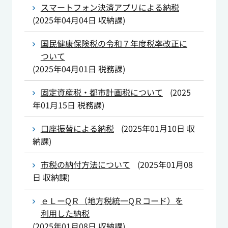
スマートフォン決済アプリによる納税
(
2025年04月04日
収納課
)
国民健康保険税の令和７年度税率改正に
ついて
(
2025年04月01日
税務課
)
固定資産税・都市計画税について
(
2025
年01月15日
税務課
)
口座振替による納税
(
2025年01月10日
収
納課
)
市税の納付方法について
(
2025年01月08
日
収納課
)
ｅＬーQＲ（地方税統一QＲコード）を
利用した納税
(
2025年01月08日
収納課
)