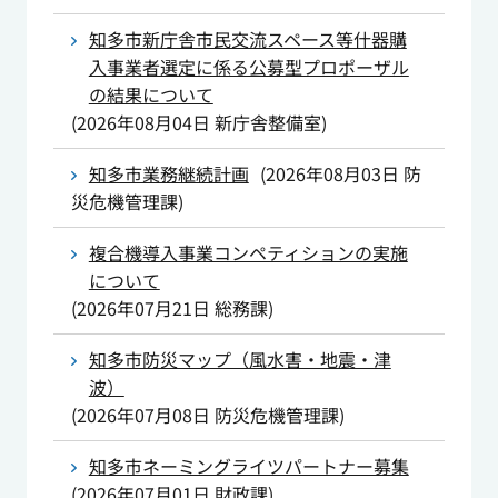
知多市新庁舎市民交流スペース等什器購
入事業者選定に係る公募型プロポーザル
の結果について
(
2026年08月04日
新庁舎整備室
)
知多市業務継続計画
(
2026年08月03日
防
災危機管理課
)
複合機導入事業コンペティションの実施
について
(
2026年07月21日
総務課
)
知多市防災マップ（風水害・地震・津
波）
(
2026年07月08日
防災危機管理課
)
知多市ネーミングライツパートナー募集
(
2026年07月01日
財政課
)