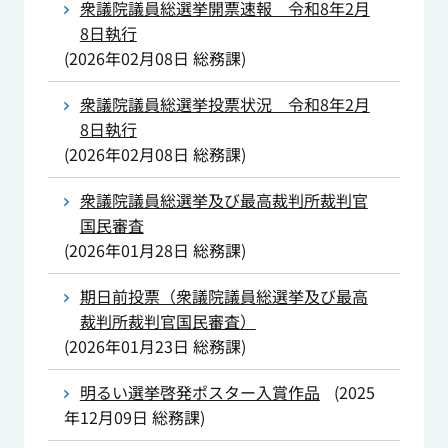
衆議院議員総選挙開票速報 令和8年2月
8日執行
(
2026年02月08日
総務課
)
衆議院議員総選挙投票状況 令和8年2月
8日執行
(
2026年02月08日
総務課
)
衆議院議員総選挙及び最高裁判所裁判官
国民審査
(
2026年01月28日
総務課
)
期日前投票（衆議院議員総選挙及び最高
裁判所裁判官国民審査）
(
2026年01月23日
総務課
)
明るい選挙啓発ポスター入賞作品
(
2025
年12月09日
総務課
)