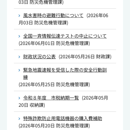
03日
防災危機管理課
)
風水害時の避難行動について
(
2026年06
月03日
防災危機管理課
)
全国一斉情報伝達テストの中止について
(
2026年06月01日
防災危機管理課
)
財政状況の公表
(
2026年05月26日
財政課
)
緊急地震速報を受信した際の安全行動訓
練
(
2026年05月25日
防災危機管理課
)
令和８年度 市税納期一覧
(
2026年05月
20日
収納課
)
特殊詐欺防止用電話機器の購入費補助
(
2026年05月20日
防災危機管理課
)