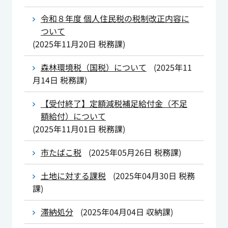
令和８年度 個人住民税の税制改正内容に
ついて
(
2025年11月20日
税務課
)
森林環境税（国税）について
(
2025年11
月14日
税務課
)
【受付終了】定額減税補足給付金（不足
額給付）について
(
2025年11月01日
税務課
)
市たばこ税
(
2025年05月26日
税務課
)
土地に対する課税
(
2025年04月30日
税務
課
)
滞納処分
(
2025年04月04日
収納課
)