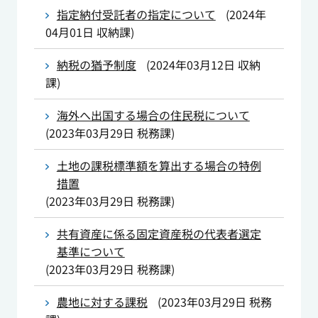
指定納付受託者の指定について
(
2024年
04月01日
収納課
)
納税の猶予制度
(
2024年03月12日
収納
課
)
海外へ出国する場合の住民税について
(
2023年03月29日
税務課
)
土地の課税標準額を算出する場合の特例
措置
(
2023年03月29日
税務課
)
共有資産に係る固定資産税の代表者選定
基準について
(
2023年03月29日
税務課
)
農地に対する課税
(
2023年03月29日
税務