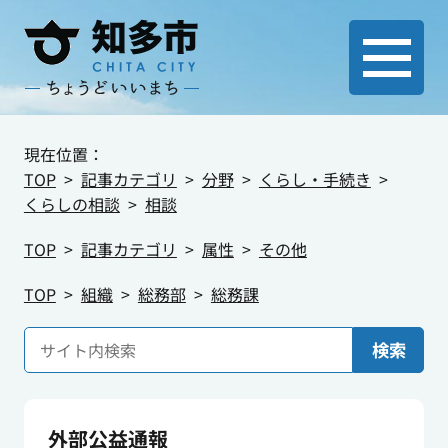
現在位置：
TOP
記事カテゴリ
分野
くらし・手続き
くらしの相談
相談
TOP
記事カテゴリ
属性
その他
TOP
組織
総務部
総務課
検索
外部公益通報