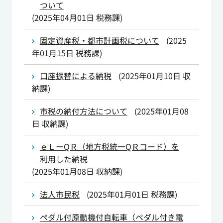
ついて
(
2025年04月01日
税務課
)
固定資産税・都市計画税について
(
2025
年01月15日
税務課
)
口座振替による納税
(
2025年01月10日
収
納課
)
市税の納付方法について
(
2025年01月08
日
収納課
)
ｅＬーQＲ（地方税統一QＲコード）を
利用した納税
(
2025年01月08日
収納課
)
法人市民税
(
2025年01月01日
税務課
)
ペダル付原動機付自転車（ペダル付き電