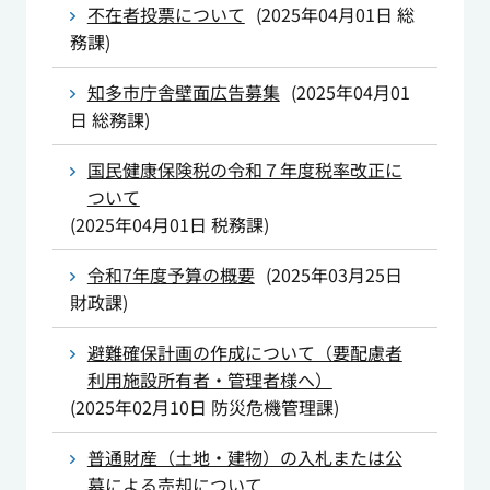
不在者投票について
(
2025年04月01日
総
務課
)
知多市庁舎壁面広告募集
(
2025年04月01
日
総務課
)
国民健康保険税の令和７年度税率改正に
ついて
(
2025年04月01日
税務課
)
令和7年度予算の概要
(
2025年03月25日
財政課
)
避難確保計画の作成について（要配慮者
利用施設所有者・管理者様へ）
(
2025年02月10日
防災危機管理課
)
普通財産（土地・建物）の入札または公
募による売却について