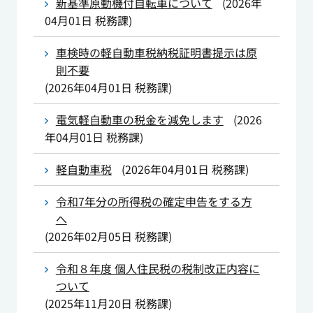
新基準原動機付自転車について
(
2026年
04月01日
税務課
)
車検時の軽自動車税納税証明書提示は原
則不要
(
2026年04月01日
税務課
)
電気軽自動車の税金を減免します
(
2026
年04月01日
税務課
)
軽自動車税
(
2026年04月01日
税務課
)
令和7年分の所得税の確定申告をする方
へ
(
2026年02月05日
税務課
)
令和８年度 個人住民税の税制改正内容に
ついて
(
2025年11月20日
税務課
)