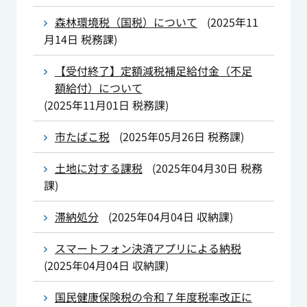
森林環境税（国税）について
(
2025年11
月14日
税務課
)
【受付終了】定額減税補足給付金（不足
額給付）について
(
2025年11月01日
税務課
)
市たばこ税
(
2025年05月26日
税務課
)
土地に対する課税
(
2025年04月30日
税務
課
)
滞納処分
(
2025年04月04日
収納課
)
スマートフォン決済アプリによる納税
(
2025年04月04日
収納課
)
国民健康保険税の令和７年度税率改正に