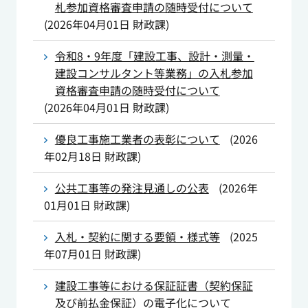
札参加資格審査申請の随時受付について
(
2026年04月01日
財政課
)
令和8・9年度「建設工事、設計・測量・
建設コンサルタント等業務」の入札参加
資格審査申請の随時受付について
(
2026年04月01日
財政課
)
優良工事施工業者の表彰について
(
2026
年02月18日
財政課
)
公共工事等の発注見通しの公表
(
2026年
01月01日
財政課
)
入札・契約に関する要領・様式等
(
2025
年07月01日
財政課
)
建設工事等における保証証書（契約保証
及び前払金保証）の電子化について