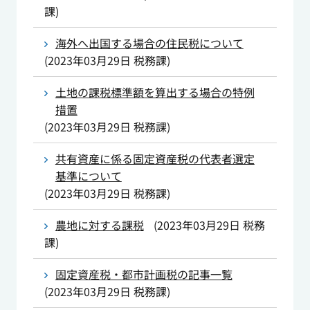
課
)
海外へ出国する場合の住民税について
(
2023年03月29日
税務課
)
土地の課税標準額を算出する場合の特例
措置
(
2023年03月29日
税務課
)
共有資産に係る固定資産税の代表者選定
基準について
(
2023年03月29日
税務課
)
農地に対する課税
(
2023年03月29日
税務
課
)
固定資産税・都市計画税の記事一覧
(
2023年03月29日
税務課
)