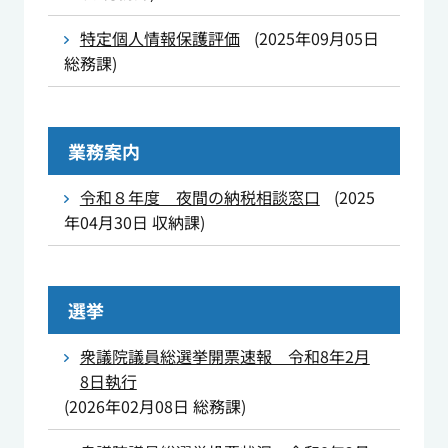
特定個人情報保護評価
(
2025年09月05日
総務課
)
業務案内
令和８年度 夜間の納税相談窓口
(
2025
年04月30日
収納課
)
選挙
衆議院議員総選挙開票速報 令和8年2月
8日執行
(
2026年02月08日
総務課
)