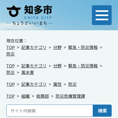
現在位置：
TOP
記事カテゴリ
分野
緊急・防災情報
防災
TOP
記事カテゴリ
分野
緊急・防災情報
防災
風水害
TOP
記事カテゴリ
属性
防災
TOP
組織
総務部
防災危機管理課
検索