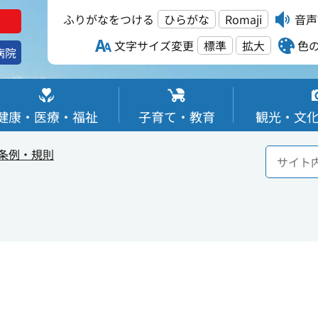
ふりがなをつける
ひらがな
Romaji
音声
文字サイズ変更
標準
拡大
色
病院
健康・医療・福祉
子育て・教育
観光・文
条例・規則