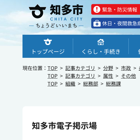
緊急・防災情報
休⽇・夜間救急
トップページ
くらし・手続き
現在位置：
TOP
記事カテゴリ
分野
市政
TOP
記事カテゴリ
属性
その他
TOP
組織
総務部
総務課
知多市電子掲示場