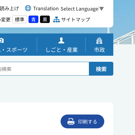
読み上げ
Translation
Select Language
▼
の変更
標準
青
黒
サイトマップ
化・スポーツ
しごと・産業
市政
検索
印刷する