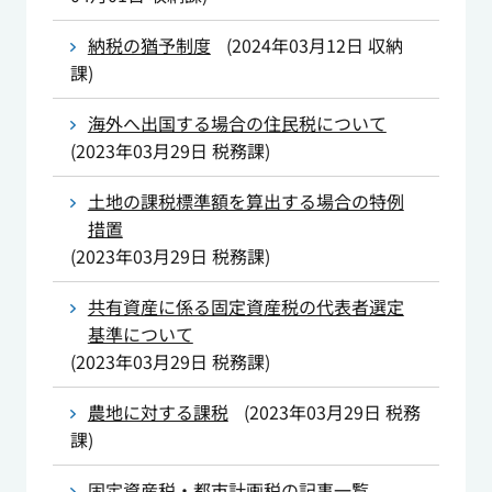
納税の猶予制度
(
2024年03月12日
収納
課
)
海外へ出国する場合の住民税について
(
2023年03月29日
税務課
)
土地の課税標準額を算出する場合の特例
措置
(
2023年03月29日
税務課
)
共有資産に係る固定資産税の代表者選定
基準について
(
2023年03月29日
税務課
)
農地に対する課税
(
2023年03月29日
税務
課
)
固定資産税・都市計画税の記事一覧