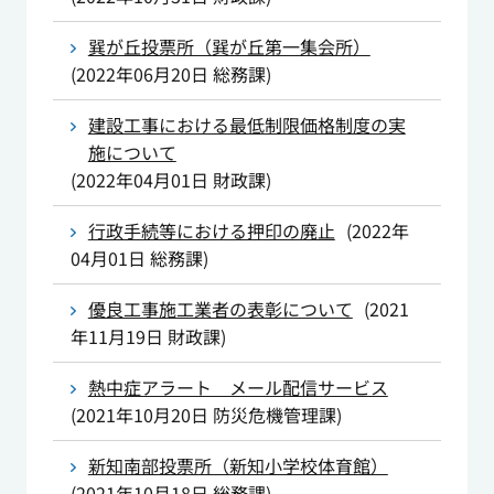
巽が丘投票所（巽が丘第一集会所）
(
2022年06月20日
総務課
)
建設工事における最低制限価格制度の実
施について
(
2022年04月01日
財政課
)
行政手続等における押印の廃止
(
2022年
04月01日
総務課
)
優良工事施工業者の表彰について
(
2021
年11月19日
財政課
)
熱中症アラート メール配信サービス
(
2021年10月20日
防災危機管理課
)
新知南部投票所（新知小学校体育館）
(
2021年10月18日
総務課
)