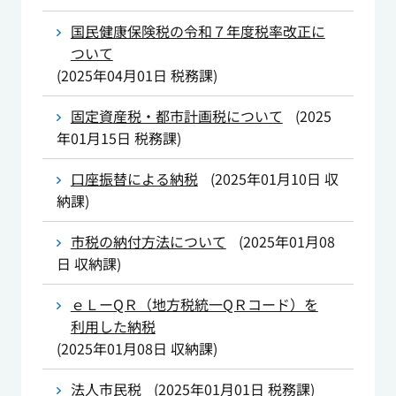
国民健康保険税の令和７年度税率改正に
ついて
(
2025年04月01日
税務課
)
固定資産税・都市計画税について
(
2025
年01月15日
税務課
)
口座振替による納税
(
2025年01月10日
収
納課
)
市税の納付方法について
(
2025年01月08
日
収納課
)
ｅＬーQＲ（地方税統一QＲコード）を
利用した納税
(
2025年01月08日
収納課
)
法人市民税
(
2025年01月01日
税務課
)