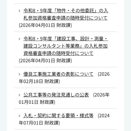
令和8・9年度「物件・その他委託」の入
札参加資格審査申請の随時受付について
(
2026年04月01日
財政課
)
令和8・9年度「建設工事、設計・測量・
建設コンサルタント等業務」の入札参加
資格審査申請の随時受付について
(
2026年04月01日
財政課
)
優良工事施工業者の表彰について
(
2026
年02月18日
財政課
)
公共工事等の発注見通しの公表
(
2026年
01月01日
財政課
)
入札・契約に関する要領・様式等
(
2024
年07月01日
財政課
)