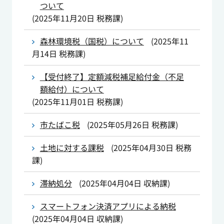
ついて
(
2025年11月20日
税務課
)
森林環境税（国税）について
(
2025年11
月14日
税務課
)
【受付終了】定額減税補足給付金（不足
額給付）について
(
2025年11月01日
税務課
)
市たばこ税
(
2025年05月26日
税務課
)
土地に対する課税
(
2025年04月30日
税務
課
)
滞納処分
(
2025年04月04日
収納課
)
スマートフォン決済アプリによる納税
(
2025年04月04日
収納課
)