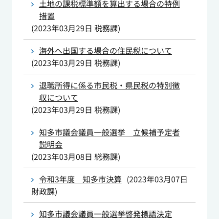
土地の課税標準額を算出する場合の特例
措置
(
2023年03月29日
税務課
)
海外へ出国する場合の住民税について
(
2023年03月29日
税務課
)
退職所得に係る市民税・県民税の特別徴
収について
(
2023年03月29日
税務課
)
知多市議会議員一般選挙 立候補予定者
説明会
(
2023年03月08日
総務課
)
令和3年度 知多市決算
(
2023年03月07日
財政課
)
知多市議会議員一般選挙啓発標語決定