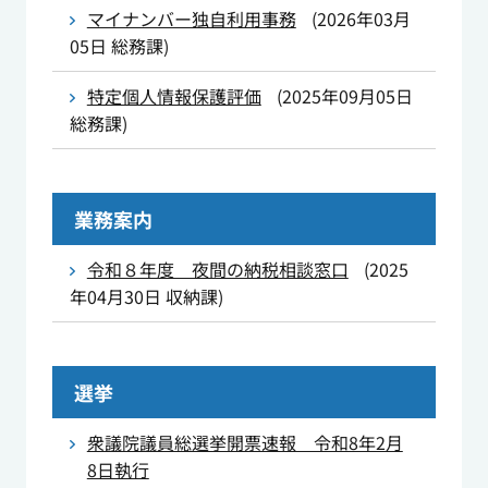
マイナンバー独自利用事務
(
2026年03月
05日
総務課
)
特定個人情報保護評価
(
2025年09月05日
総務課
)
業務案内
令和８年度 夜間の納税相談窓口
(
2025
年04月30日
収納課
)
選挙
衆議院議員総選挙開票速報 令和8年2月
8日執行