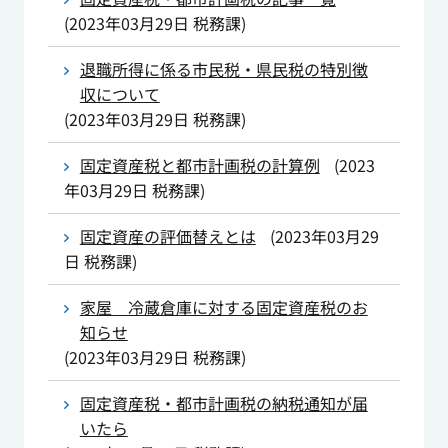
(
2023年03月29日
税務課
)
退職所得に係る市民税・県民税の特別徴
収について
(
2023年03月29日
税務課
)
固定資産税と都市計画税の計算例
(
2023
年03月29日
税務課
)
固定資産の評価替えとは
(
2023年03月29
日
税務課
)
家屋 冷蔵倉庫に対する固定資産税のお
知らせ
(
2023年03月29日
税務課
)
固定資産税・都市計画税の納税通知が届
いたら