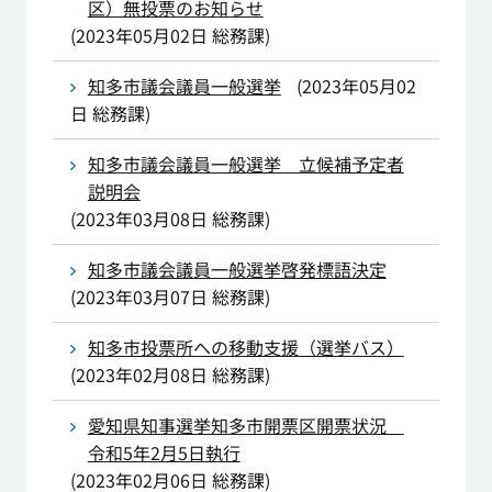
区）無投票のお知らせ
(
2023年05月02日
総務課
)
知多市議会議員一般選挙
(
2023年05月02
日
総務課
)
知多市議会議員一般選挙 立候補予定者
説明会
(
2023年03月08日
総務課
)
知多市議会議員一般選挙啓発標語決定
(
2023年03月07日
総務課
)
知多市投票所への移動支援（選挙バス）
(
2023年02月08日
総務課
)
愛知県知事選挙知多市開票区開票状況
令和5年2月5日執行
(
2023年02月06日
総務課
)