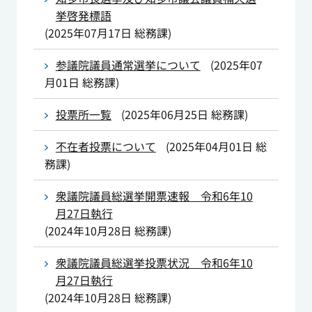
挙啓発標語
(
2025年07月17日
総務課
)
参議院議員通常選挙について
(
2025年07
月01日
総務課
)
投票所一覧
(
2025年06月25日
総務課
)
不在者投票について
(
2025年04月01日
総
務課
)
衆議院議員総選挙開票速報 令和6年10
月27日執行
(
2024年10月28日
総務課
)
衆議院議員総選挙投票状況 令和6年10
月27日執行
(
2024年10月28日
総務課
)