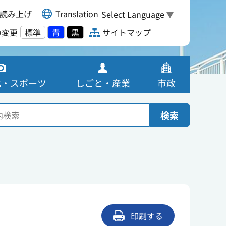
読み上げ
Translation
Select Language
▼
の変更
標準
青
黒
サイトマップ
化・スポーツ
しごと・産業
市政
検索
印刷する