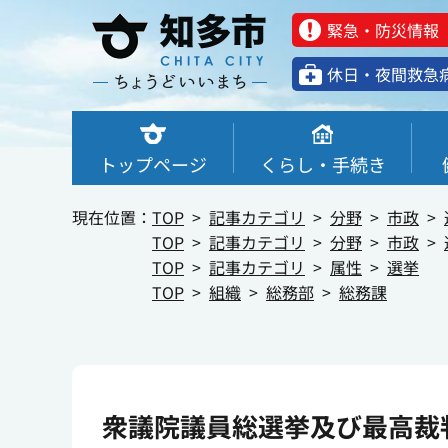
緊急・防災情報
休⽇・夜間救急
トップページ
くらし・手続き
現在位置：
TOP
記事カテゴリ
分野
市政
TOP
記事カテゴリ
分野
市政
TOP
記事カテゴリ
属性
選挙
TOP
組織
総務部
総務課
衆議院議員総選挙及び最高裁