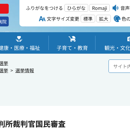
ふりがなをつける
ひらがな
Romaji
音声
文字サイズ変更
標準
拡大
色
病院
健康・医療・福祉
子育て・教育
観光・文
選挙
選挙
選挙情報
判所裁判官国民審査