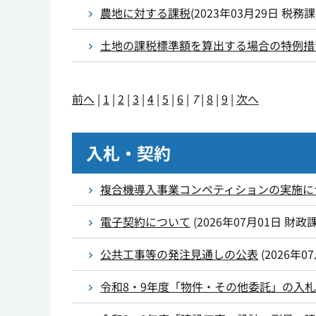
農地に対する課税
(
2023年03月29日
税務課
土地の課税標準額を算出する場合の特例措
前へ
|
1
|
2
|
3
|
4
|
5
|
6
|
7
|
8
|
9
|
次へ
入札・契約
複合機導入事業コンペティションの実施に
電子契約について
(
2026年07月01日
財政
公共工事等の発注見通しの公表
(
2026年0
令和8・9年度「物件・その他委託」の入