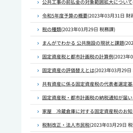
公共工事の前払金の対象範囲拡大について
令和5年度予算の概要
(
2023年03月31日
財
税の種類
(
2023年03月29日
税務課
)
まんがでわかる 公共施設の現状と課題
(
20
固定資産税と都市計画税の計算例
(
2023年
固定資産の評価替えとは
(
2023年03月29日
共有資産に係る固定資産税の代表者選定基
固定資産税・都市計画税の納税通知が届い
家屋 冷蔵倉庫に対する固定資産税のお知
税制改正・法人市民税
(
2023年03月29日
税