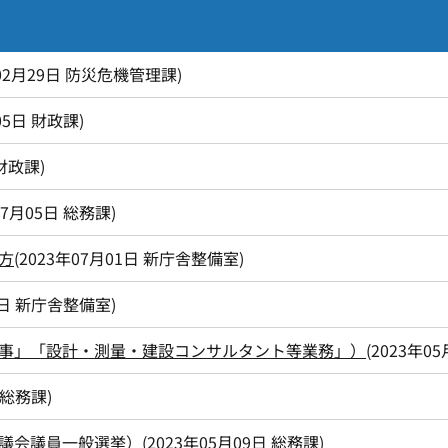
02月29日
防災危機管理課
)
05日
財政課
)
財政課
)
07月05日
総務課
)
方
(
2023年07月01日
新庁舎整備室
)
1日
新庁舎整備室
)
事」「設計・測量・建設コンサルタント等業務」）
(
2023年05
総務課
)
議会議員一般選挙）
(
2023年05月09日
総務課
)