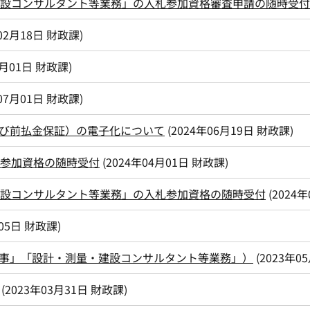
建設コンサルタント等業務」の入札参加資格審査申請の随時受
02月18日
財政課
)
1月01日
財政課
)
07月01日
財政課
)
び前払金保証）の電子化について
(
2024年06月19日
財政課
)
札参加資格の随時受付
(
2024年04月01日
財政課
)
建設コンサルタント等業務」の入札参加資格の随時受付
(
2024年
05日
財政課
)
事」「設計・測量・建設コンサルタント等業務」）
(
2023年0
(
2023年03月31日
財政課
)