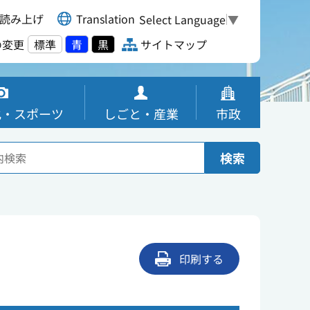
読み上げ
Translation
Select Language
▼
の変更
標準
青
黒
サイトマップ
化・スポーツ
しごと・産業
市政
検索
印刷する