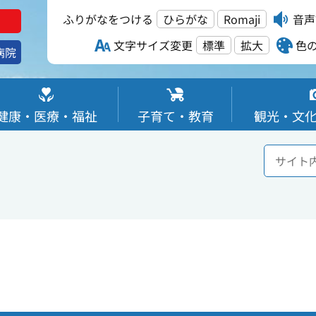
ふりがなをつける
ひらがな
Romaji
音声
文字サイズ変更
標準
拡大
色
病院
健康・医療・福祉
子育て・教育
観光・文