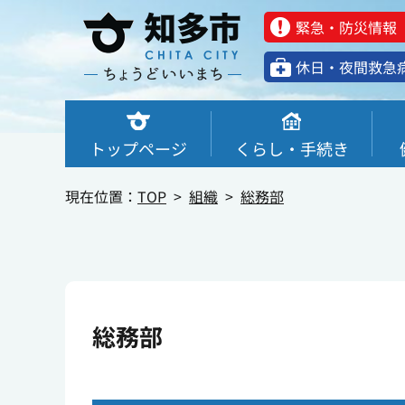
緊急・防災情報
休⽇・夜間救急
トップページ
くらし・手続き
現在位置：
TOP
組織
総務部
総務部