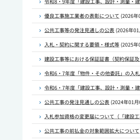
令和8・9年度「建設工事、設計・測量・
優良工事施工業者の表彰について
(
2026年
公共工事等の発注見通しの公表
(
2026年0
入札・契約に関する要領・様式等
(
2025年
建設工事等における保証証書（契約保証及
令和6・7年度「物件・その他委託」の入
令和6・7年度「建設工事、設計・測量・
公共工事の発注見通しの公表
(
2024年01月
入札参加資格の変更届について（「建設工
公共工事の前払金の対象範囲拡大について