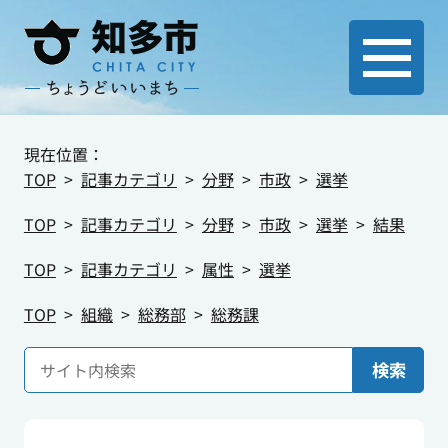
現在位置：
TOP
記事カテゴリ
分野
市政
選挙
TOP
記事カテゴリ
分野
市政
選挙
結果
TOP
記事カテゴリ
属性
選挙
TOP
組織
総務部
総務課
検索