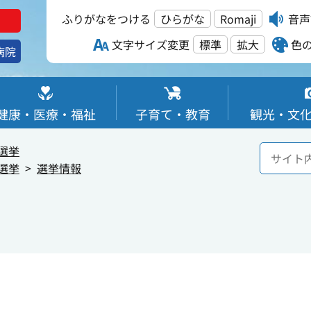
ふりがなをつける
ひらがな
Romaji
音声
文字サイズ変更
標準
拡大
色
病院
健康・医療・福祉
子育て・教育
観光・文
選挙
選挙
選挙情報