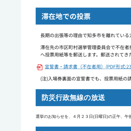
滞在地での投票
長期の出張等の理由で知多市を離れている
滞在先の市区町村選挙管理委員会で不在者投
へ投票用紙等を郵送します。郵送されてき
宣誓書・請求書（不在者用）(PDF形式:238
(
注
)
入場券裏面の宣誓書でも、投票用紙の
防災行政無線の放送
選挙のお知らせを、４月２３日
(日曜日)
の
正午、午