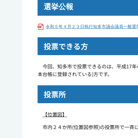
選挙公報
令和５年４月２３日執行知多市議会議員一般選挙 
投票できる方
今回、知多市で投票できるのは、平成17年4
本台帳に登録されている)方です。
投票所
【位置図】
市内
２４
か所
(
位置図参照
)
の投票所で一斉