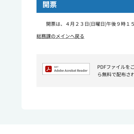
開票
開票は、４月２３日
(
日曜日
)
午後９時１
総務課のメインへ戻る
PDFファイルを
ら無料で配布さ