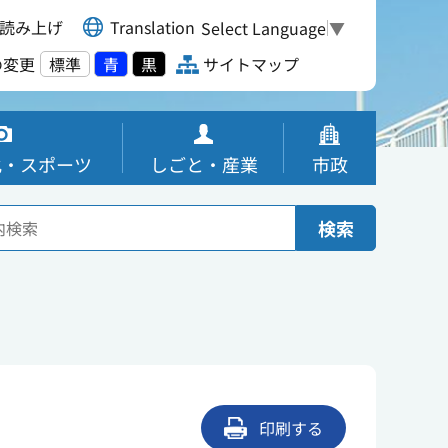
読み上げ
Translation
Select Language
▼
の変更
標準
青
黒
サイトマップ
化・スポーツ
しごと・産業
市政
検索
印刷する