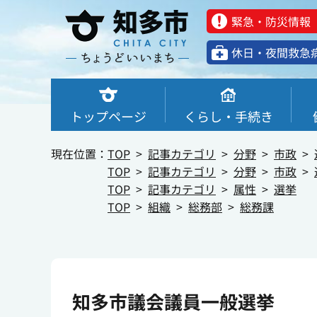
緊急・防災情報
休⽇・夜間救急
トップページ
くらし・手続き
現在位置：
TOP
記事カテゴリ
分野
市政
TOP
記事カテゴリ
分野
市政
TOP
記事カテゴリ
属性
選挙
TOP
組織
総務部
総務課
知多市議会議員一般選挙