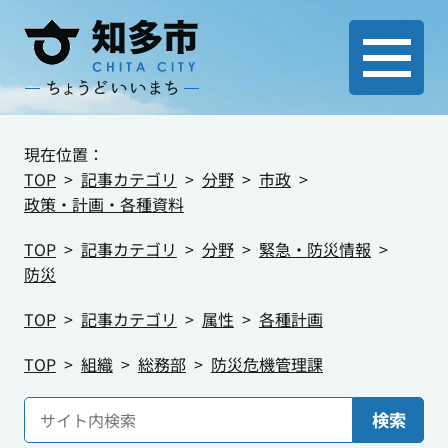
現在位置：
TOP
記事カテゴリ
分野
市政
政策・計画・各種資料
TOP
記事カテゴリ
分野
緊急・防災情報
防災
TOP
記事カテゴリ
属性
各種計画
TOP
組織
総務部
防災危機管理課
検索