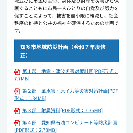
域並びに市民の生命、身体及び財産を災害から保
護するとともに市民一人ひとりの自覚及び努力を
促すことによって、被害を最小限に軽減し、社会
秩序の維持と公共の福祉を確保するための計画で
す。
知多市地域防災計画（令和７年度修
正）
第１部 地震・津波災害対策計画[PDF形式：
7.7MB]
第２部 風水害・原子力等災害対策計画[PDF
形式：1.84MB]
第３部 附属資料[PDF形式：7.35MB]
第４部 愛知県石油コンビナート等防災計画
[PDF形式：2.78MB]