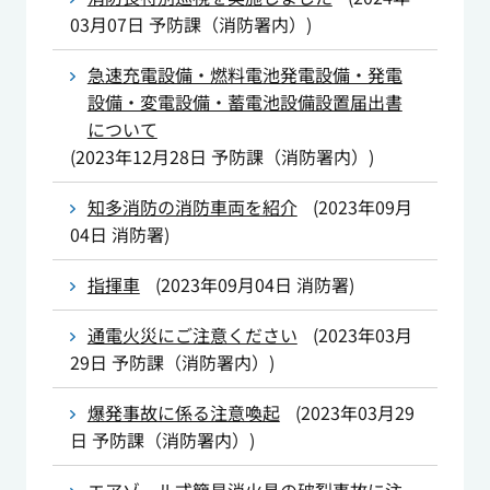
03月07日
予防課（消防署内）
)
急速充電設備・燃料電池発電設備・発電
設備・変電設備・蓄電池設備設置届出書
について
(
2023年12月28日
予防課（消防署内）
)
知多消防の消防車両を紹介
(
2023年09月
04日
消防署
)
指揮車
(
2023年09月04日
消防署
)
通電火災にご注意ください
(
2023年03月
29日
予防課（消防署内）
)
爆発事故に係る注意喚起
(
2023年03月29
日
予防課（消防署内）
)