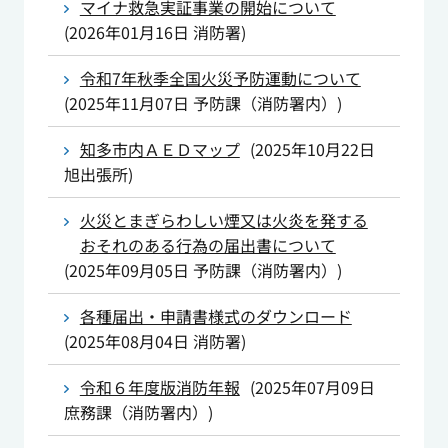
マイナ救急実証事業の開始について
(
2026年01月16日
消防署
)
令和7年秋季全国火災予防運動について
(
2025年11月07日
予防課（消防署内）
)
知多市内ＡＥＤマップ
(
2025年10月22日
旭出張所
)
火災とまぎらわしい煙又は火炎を発する
おそれのある行為の届出書について
(
2025年09月05日
予防課（消防署内）
)
各種届出・申請書様式のダウンロード
(
2025年08月04日
消防署
)
令和６年度版消防年報
(
2025年07月09日
庶務課（消防署内）
)