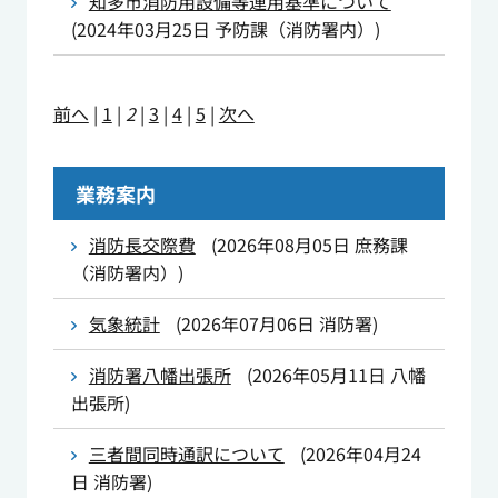
知多市消防用設備等運用基準について
(
2024年03月25日
予防課（消防署内）
)
前へ
|
1
|
2
|
3
|
4
|
5
|
次へ
業務案内
消防長交際費
(
2026年08月05日
庶務課
（消防署内）
)
気象統計
(
2026年07月06日
消防署
)
消防署八幡出張所
(
2026年05月11日
八幡
出張所
)
三者間同時通訳について
(
2026年04月24
日
消防署
)