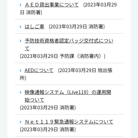
ＡＥＤ貸出事業について
(
2023年03月29
日
消防署
)
はしご車
(
2023年03月29日
消防署
)
予防技術資格者認定バッジ交付式につい
て
(
2023年03月29日
予防課（消防署内）
)
AEDについて
(
2023年03月29日
旭出張
所
)
映像通報システム（Live119）の運用開
始ついて
(
2023年03月29日
消防署
)
Ｎｅｔ１１９緊急通報システムについて
(
2023年03月29日
消防署
)