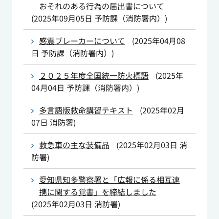
おそれのある行為の届出書について
(
2025年09月05日
予防課（消防署内）
)
感震ブレーカーについて
(
2025年04月08
日
予防課（消防署内）
)
２０２５年度全国統一防火標語
(
2025年
04月04日
予防課（消防署内）
)
多言語版救命講習テキスト
(
2025年02月
07日
消防署
)
救急車の主な装備品
(
2025年02月03日
消
防署
)
愛知県知多警察署と「広報に係る相互連
携に関する覚書」を締結しました
(
2025年02月03日
消防署
)