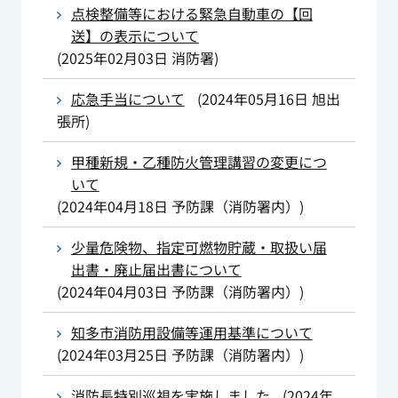
点検整備等における緊急自動車の【回
送】の表示について
(
2025年02月03日
消防署
)
応急手当について
(
2024年05月16日
旭出
張所
)
甲種新規・乙種防火管理講習の変更につ
いて
(
2024年04月18日
予防課（消防署内）
)
少量危険物、指定可燃物貯蔵・取扱い届
出書・廃止届出書について
(
2024年04月03日
予防課（消防署内）
)
知多市消防用設備等運用基準について
(
2024年03月25日
予防課（消防署内）
)
消防長特別巡視を実施しました
(
2024年