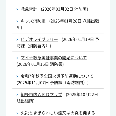
救急統計
(
2026年03月02日
消防署
)
キッズ消防服
(
2026年01月28日
八幡出張
所
)
ビデオライブラリー
(
2026年01月19日
予
防課（消防署内）
)
マイナ救急実証事業の開始について
(
2026年01月16日
消防署
)
令和7年秋季全国火災予防運動について
(
2025年11月07日
予防課（消防署内）
)
知多市内ＡＥＤマップ
(
2025年10月22日
旭出張所
)
火災とまぎらわしい煙又は火炎を発する