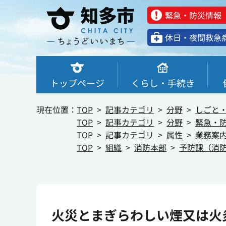
緊急・防災情報
休⽇・夜間救急
トップページ
くらし・手続き
現在位置：
TOP
記事カテゴリ
分野
しごと
TOP
記事カテゴリ
分野
緊急・
TOP
記事カテゴリ
属性
業務案
TOP
組織
消防本部
予防課（消
火災とまぎらわしい煙又は火