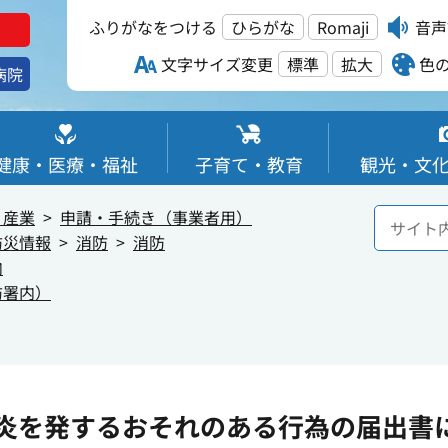
ふりがなをつける
ひらがな
Romaji
音声
文字サイズ変更
標準
拡大
色
病院
健康・医療・福祉
子育て・教育
観光・文
・産業
申請・手続き（事業者用）
防災情報
消防
消防
内
防署内）
炎を発するおそれのある行為の届出書