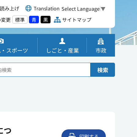
読み上げ
Translation
Select Language
▼
の変更
標準
青
黒
サイトマップ
化・スポーツ
しごと・産業
市政
検索
につ
印刷する