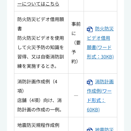
ーについてはこちら
防火防災ビデオ借用願
事前
書
防火防災
に
防火防災ビデオを使用
ビデオ借用
（要
して火災予防の知識を
願書(ワード
予
習得、又は自衛消防訓
形式：30KB)
約）
練を実施するとき。
消防計画作成例（4
消防計画
項）
作成例(
ワー
―
店舗（4項）向け、消
ド形式：
防計画の作成の一例。
60KB)
地震防災規程作成例
地震防災