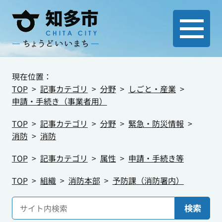
現在位置：
TOP
記事カテゴリ
分野
しごと・産業
申請・手続き（事業者用）
TOP
記事カテゴリ
分野
緊急・防災情報
消防
消防
TOP
記事カテゴリ
属性
申請・手続き等
TOP
組織
消防本部
予防課（消防署内）
検索