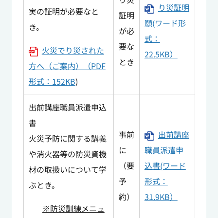
り災証明
実の証明が必要なと
証明
願(ワード形
き。
が必
式：
要な
火災でり災された
22.5KB）
とき
方へ（ご案内）（PDF
形式：152KB
)
出前講座職員派遣申込
書
事前
出前講座
火災予防に関する講義
に
職員派遣申
や消火器等の防災資機
（要
込書(ワード
材の取扱いについて学
予
形式：
ぶとき。
約）
31.9KB）
※防災訓練メニュ