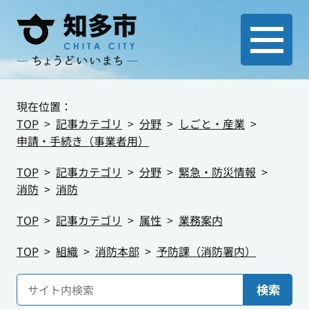
現在位置：
TOP
記事カテゴリ
分野
しごと・産業
申請・手続き（事業者用）
TOP
記事カテゴリ
分野
緊急・防災情報
消防
消防
TOP
記事カテゴリ
属性
業務案内
TOP
組織
消防本部
予防課（消防署内）
検索