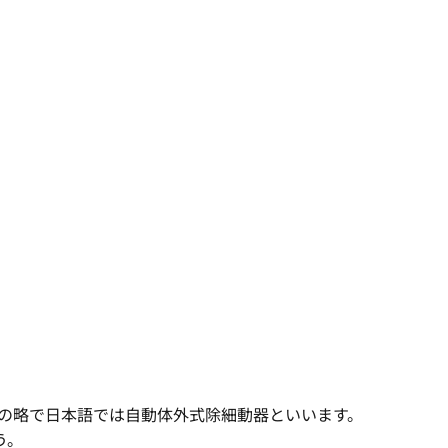
ibrillatorの略で日本語では自動体外式除細動器といいます。
う。