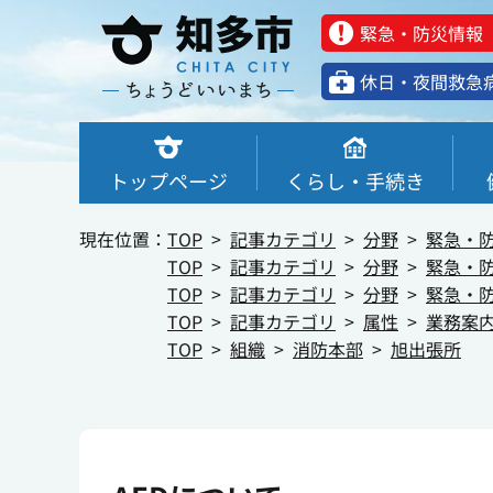
緊急・防災情報
休⽇・夜間救急
トップページ
くらし・手続き
現在位置：
TOP
記事カテゴリ
分野
緊急・
TOP
記事カテゴリ
分野
緊急・
TOP
記事カテゴリ
分野
緊急・
TOP
記事カテゴリ
属性
業務案
TOP
組織
消防本部
旭出張所