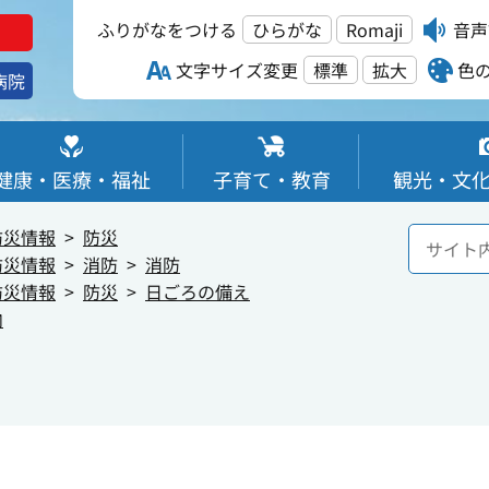
ふりがなをつける
ひらがな
Romaji
音声
文字サイズ変更
標準
拡大
色
病院
健康・医療・福祉
子育て・教育
観光・文
防災情報
防災
防災情報
消防
消防
防災情報
防災
日ごろの備え
内