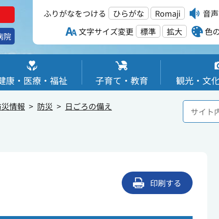
ふりがなをつける
ひらがな
Romaji
音声
文字サイズ変更
標準
拡大
色
病院
健康・医療・福祉
子育て・教育
観光・文
防災情報
防災
日ごろの備え
印刷する