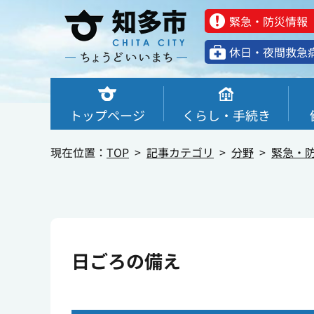
緊急・防災情報
休⽇・夜間救急
トップページ
くらし・手続き
現在位置：
TOP
記事カテゴリ
分野
緊急・
日ごろの備え