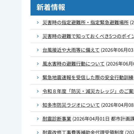
新着情報
災害時の指定避難所・指定緊急避難場所
(
災害時の避難で知っておくべき5つのポイ
台風接近や大雨等に備えて
(
2026年06月0
風水害時の避難行動について
(
2026年06月
緊急地震速報を受信した際の安全行動訓練
令和８年度「防災・減災カレッジ」のご案
知多市防災ラジオについて
(
2026年04月0
耐震診断事業
(
2026年04月01日
都市計画
耐震改修工事費等補助金代理受領制度
(
20