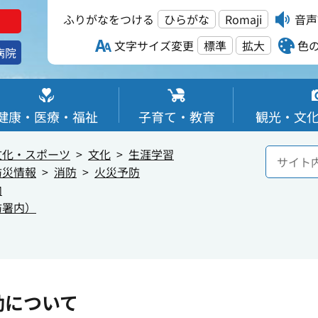
ふりがなをつける
ひらがな
Romaji
音声
文字サイズ変更
標準
拡大
色
病院
健康・医療・福祉
子育て・教育
観光・文
文化・スポーツ
文化
生涯学習
防災情報
消防
火災予防
内
防署内）
動について