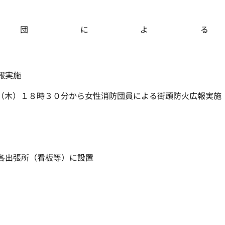
 消防団によ
報実施
（木）１８時３０分から女性消防団員による街頭防火広報実施
各出張所（看板等）に設置