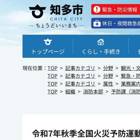
緊急・防災情報
休⽇・夜間救急
トップページ
くらし・手続き
現在位置：
TOP
記事カテゴリ
分野
観光・
TOP
記事カテゴリ
分野
緊急・
TOP
記事カテゴリ
属性
業務案
TOP
組織
消防本部
予防課（消
令和7年秋季全国火災予防運