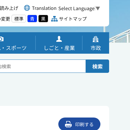
読み上げ
Translation
Select Language
▼
の変更
標準
青
黒
サイトマップ
化・スポーツ
しごと・産業
市政
検索
印刷する