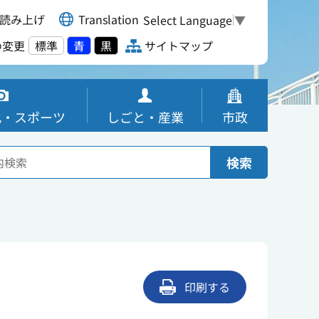
読み上げ
Translation
Select Language
▼
の変更
標準
青
黒
サイトマップ
化・スポーツ
しごと・産業
市政
検索
印刷する