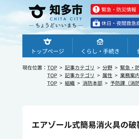
緊急・防災情報
休⽇・夜間救急
トップページ
くらし・手続き
現在位置：
TOP
記事カテゴリ
分野
緊急・
TOP
記事カテゴリ
属性
業務案
TOP
組織
消防本部
予防課（消
エアゾール式簡易消火具の破