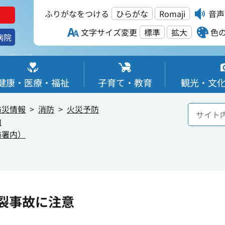
ふりがなをつける
ひらがな
Romaji
音声
文字サイズ変更
標準
拡大
色
病院
健康・医療・福祉
子育て・教育
観光・文
防災情報
消防
火災予防
内
防署内）
裂事故に注意