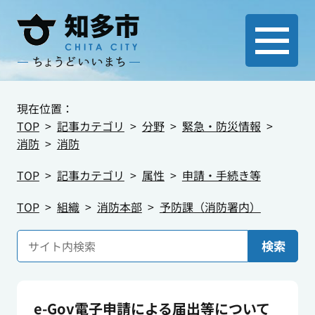
現在位置：
TOP
記事カテゴリ
分野
緊急・防災情報
消防
消防
TOP
記事カテゴリ
属性
申請・手続き等
TOP
組織
消防本部
予防課（消防署内）
検索
e-Gov電子申請による届出等について