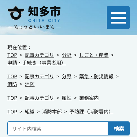
現在位置：
TOP
記事カテゴリ
分野
しごと・産業
申請・手続き（事業者用）
TOP
記事カテゴリ
分野
緊急・防災情報
消防
消防
TOP
記事カテゴリ
属性
業務案内
TOP
組織
消防本部
予防課（消防署内）
検索