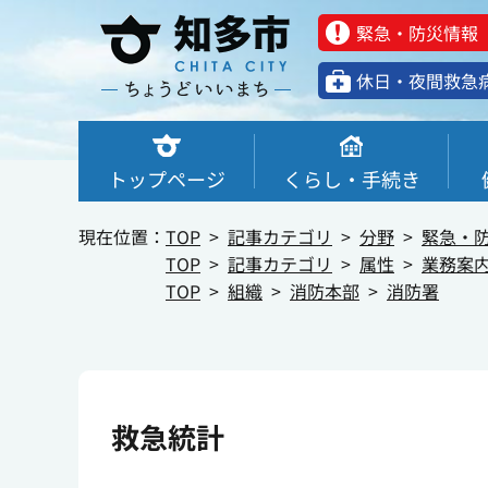
緊急・防災情報
休⽇・夜間救急
トップページ
くらし・手続き
現在位置：
TOP
記事カテゴリ
分野
緊急・
TOP
記事カテゴリ
属性
業務案
TOP
組織
消防本部
消防署
救急統計