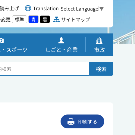
読み上げ
Translation
Select Language
▼
の変更
標準
青
黒
サイトマップ
化・スポーツ
しごと・産業
市政
検索
印刷する