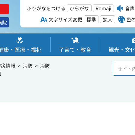
ふりがなをつける
ひらがな
Romaji
音声
文字サイズ変更
標準
拡大
色
病院
健康・医療・福祉
子育て・教育
観光・文
防災情報
消防
消防
内