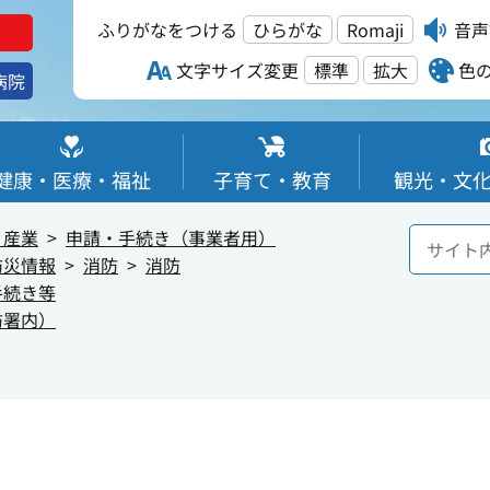
ふりがなをつける
ひらがな
Romaji
音声
文字サイズ変更
標準
拡大
色
病院
健康・医療・福祉
子育て・教育
観光・文
・産業
申請・手続き（事業者用）
防災情報
消防
消防
手続き等
防署内）