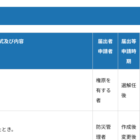
式及び内容
届出者
届出等
申請者
申請時
期
権原を
選解任
有する
後
者
防災管
作成後
たとき。
理者
変更後