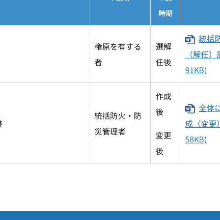
時期
統括
権原を有する
選解
（解任）
書
者
任後
91KB)
作成
全体
後
統括防火・防
書
成（変更
災管理者
変更
58KB)
後