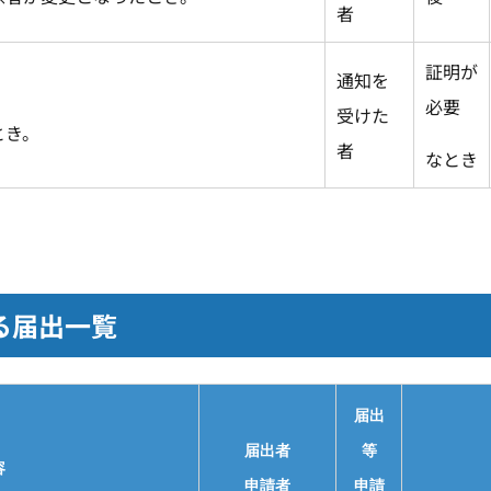
者
証明が
通知を
必要
受けた
とき。
者
なとき
る届出一覧
届出
届出者
等
容
申請者
申請