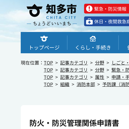
緊急・防災情報
休⽇・夜間救急
トップページ
くらし・手続き
現在位置：
TOP
記事カテゴリ
分野
しごと
TOP
記事カテゴリ
分野
緊急・
TOP
記事カテゴリ
属性
申請・
TOP
組織
消防本部
予防課（消
防火・防災管理関係申請書