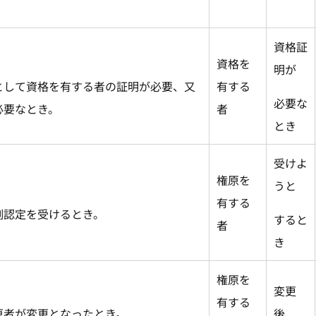
資格証
資格を
明が
として資格を有する者の証明が必要、又
有する
必要な
必要なとき。
者
とき
受けよ
権原を
うと
有する
例認定を受けるとき。
すると
者
き
権原を
変更
有する
原者が変更となったとき。
後