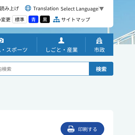
読み上げ
Translation
Select Language
▼
の変更
標準
青
黒
サイトマップ
化・スポーツ
しごと・産業
市政
検索
印刷する