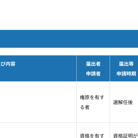
及び内容
届出者
届出等
申請者
申請時期
権原を有す
選解任後
る者
資格を有す
資格証明が